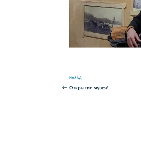
Навигация
Предыдущая
НАЗАД
по
запись:
Открытие музея!
записям