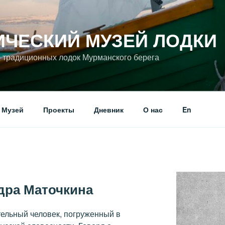
ИЧЕСКИЙ МУЗЕЙ ЛОДКИ
 традиционных лодок Мурманского берега
Музей
Проекты
Дневник
О нас
En
дра Маточкина
ельный человек, погруженный в