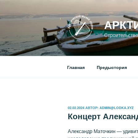
Перейти
к
содержимому
АРКТ
Cтроительство
Главная
Предыстория
ОПУБЛИКОВАНО
02.02.2024
АВТОР:
ADMIN@LODKA.XYZ
Концерт Алексан
Александр Маточкин — удивит